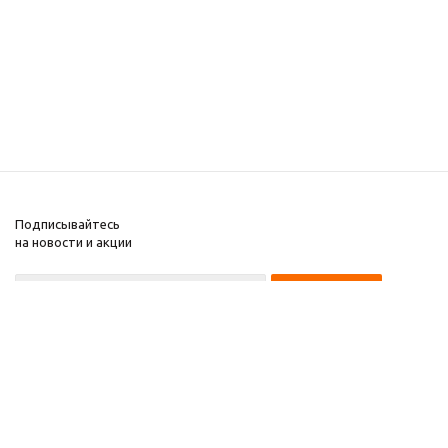
Подписывайтесь
на новости и акции
8 922 220 97 87
8 922 229 60 00
8 (343) 383-29-96
Первоуральск