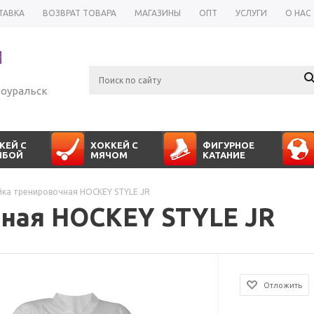
ТАВКА
ВОЗВРАТ ТОВАРА
МАГАЗИНЫ
ОПТ
УСЛУГИ
О НАС
оуральск
КЕЙ С
ХОККЕЙ С
ФИГУРНОЕ
ЙБОЙ
МЯЧОМ
КАТАНИЕ
ка тренировочная HOCKEY STYLE JR
ная HOCKEY STYLE JR
Отложить