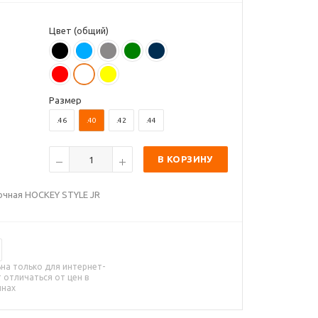
Цвет (общий)
Размер
.46
.40
.42
.44
В КОРЗИНУ
чная HOCKEY STYLE JR
на только для интернет-
 отличаться от цен в
инах