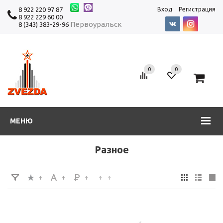
8 922 220 97 87
Вход
Регистрация
8 922 229 60 00
Первоуральск
8 (343) 383-29-96
0
0
0
МЕНЮ
Разное