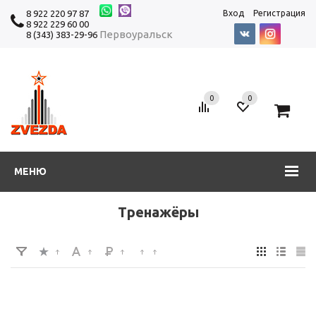
8 922 220 97 87
Вход
Регистрация
8 922 229 60 00
Первоуральск
8 (343) 383-29-96
0
0
0
МЕНЮ
Тренажёры