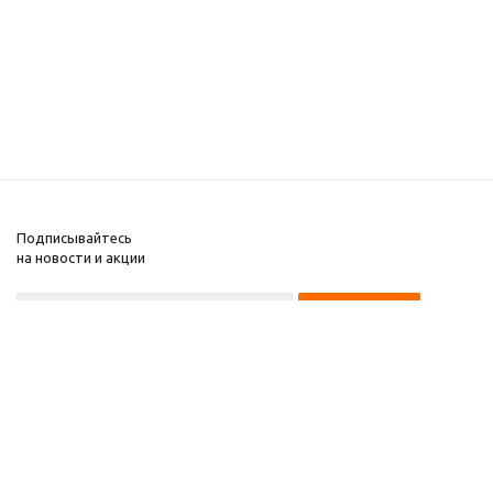
Подписывайтесь
на новости и акции
8 922 220 97 87
8 922 229 60 00
8 (343) 383-29-96
Первоуральск