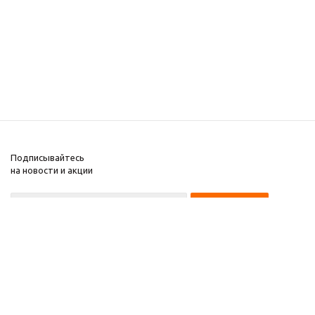
Подписывайтесь
на новости и акции
8 922 220 97 87
8 922 229 60 00
8 (343) 383-29-96
Первоуральск