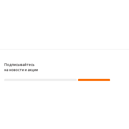
Подписывайтесь
на новости и акции
8 922 220 97 87
8 922 229 60 00
8 (343) 383-29-96
Первоуральск