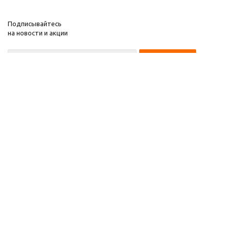
Подписывайтесь
на новости и акции
8 922 220 97 87
8 922 229 60 00
8 (343) 383-29-96
Первоуральск
Компания
2026 © Звезда 96
Помощь
Информация