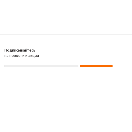
Подписывайтесь
на новости и акции
8 922 220 97 87
8 922 229 60 00
8 (343) 383-29-96
Первоуральск
Компания
2026 © Звезда 96
Помощь