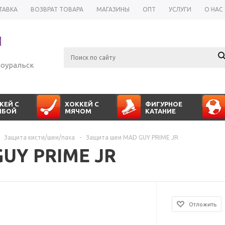
ТАВКА
ВОЗВРАТ ТОВАРА
МАГАЗИНЫ
ОПТ
УСЛУГИ
О НАС
оуральск
КЕЙ С
ХОККЕЙ С
ФИГУРНОЕ
ЙБОЙ
МЯЧОМ
КАТАНИЕ
Защита кисти/шеи/паха
-
Защита шеи MAD GUY PRIME JR
UY PRIME JR
Отложить