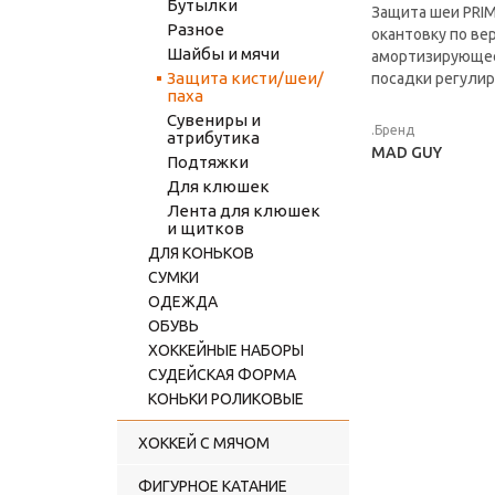
Бутылки
Защита шеи PRIM
Разное
окантовку по ве
Шайбы и мячи
амортизирующее 
Защита кисти/шеи/
посадки регулир
паха
Сувениры и
.Бренд
атрибутика
MAD GUY
Подтяжки
Для клюшек
Лента для клюшек
и щитков
ДЛЯ КОНЬКОВ
СУМКИ
ОДЕЖДА
ОБУВЬ
ХОККЕЙНЫЕ НАБОРЫ
СУДЕЙСКАЯ ФОРМА
КОНЬКИ РОЛИКОВЫЕ
ХОККЕЙ С МЯЧОМ
ФИГУРНОЕ КАТАНИЕ