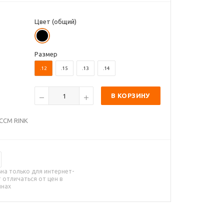
Цвет (общий)
Размер
.12
.15
.13
.14
В КОРЗИНУ
CCM RINK
на только для интернет-
 отличаться от цен в
инах