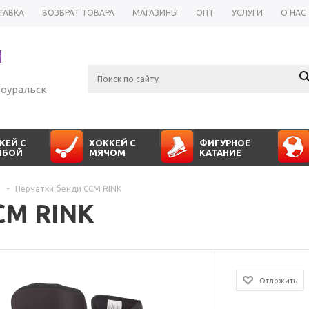
ТАВКА
ВОЗВРАТ ТОВАРА
МАГАЗИНЫ
ОПТ
УСЛУГИ
О НАС
оуральск
КЕЙ С
ХОККЕЙ С
ФИГУРНОЕ
ЙБОЙ
МЯЧОМ
КАТАНИЕ
-
Перчатки бенди CCM RINK
CM RINK
Отложить