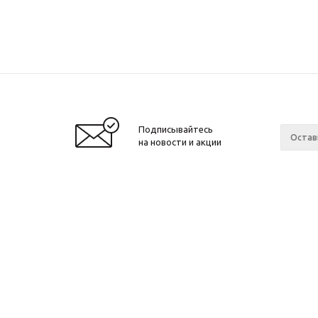
Подписывайтесь
на новости и акции
Компа
2026 © Звезда 96
О комп
Новост
Магази