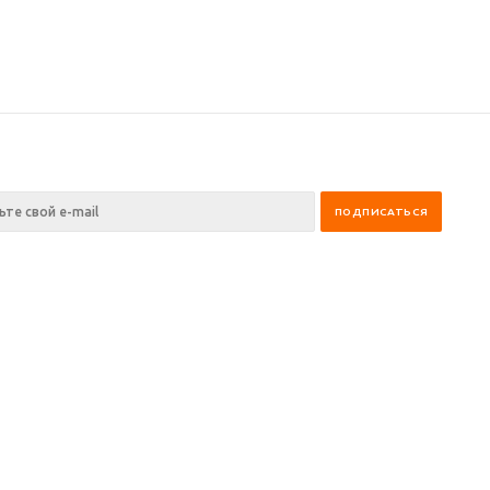
ния
Помощь
Информация
ании
Условия оплаты
Оптовый отдел
и
Условия доставки
Таблица размеров
ны
Возврат товара
Производители
Наши услуги
Статьи