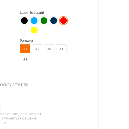
Цвет (общий)
Размер
.52
.56
.50
.54
.48
HOCKEY STYLE SR
на только для интернет-
 отличаться от цен в
инах