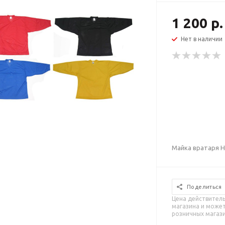
1 200 р.
Нет в наличии
Майка вратаря 
Поделиться
Цена действитель
магазина и может
розничных магаз