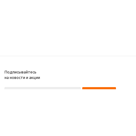
Подписывайтесь
на новости и акции
8 922 220 97 87
8 922 229 60 00
8 (343) 383-29-96
Первоуральск