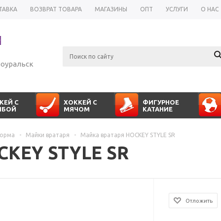
ТАВКА
ВОЗВРАТ ТОВАРА
МАГАЗИНЫ
ОПТ
УСЛУГИ
О НАС
оуральск
КЕЙ С
ХОККЕЙ С
ФИГУРНОЕ
ЙБОЙ
МЯЧОМ
КАТАНИЕ
форма
-
Майки вратаря
-
Майка вратаря HOCKEY STYLE SR
CKEY STYLE SR
Отложить