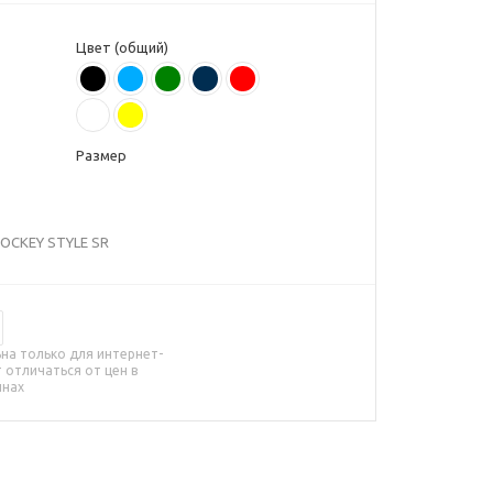
Цвет (общий)
Размер
HOCKEY STYLE SR
на только для интернет-
 отличаться от цен в
инах