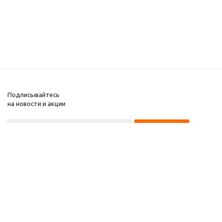
Подписывайтесь
на новости и акции
8 922 220 97 87
8 922 229 60 00
8 (343) 383-29-96
Первоуральск
Компания
2026 © Звезда 96