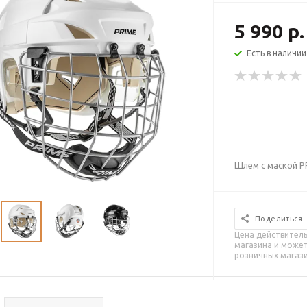
5 990 р.
Есть в наличии
Шлем с маской P
Поделиться
Цена действитель
магазина и может
розничных магаз