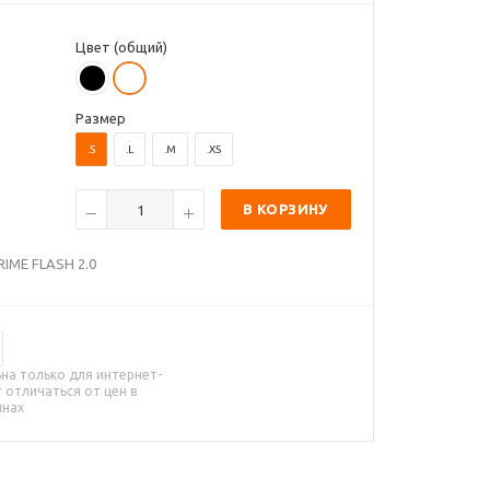
Цвет (общий)
Размер
.S
.L
.M
.XS
В КОРЗИНУ
RIME FLASH 2.0
на только для интернет-
 отличаться от цен в
инах