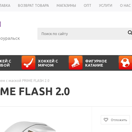
ТАВКА
ВОЗВРАТ ТОВАРА
МАГАЗИНЫ
ОПТ
УСЛУГИ
О НАС
оуральск
КЕЙ С
ХОККЕЙ С
ФИГУРНОЕ
ЙБОЙ
МЯЧОМ
КАТАНИЕ
ем с маской PRIME FLASH 2.0
ME FLASH 2.0
Отложить