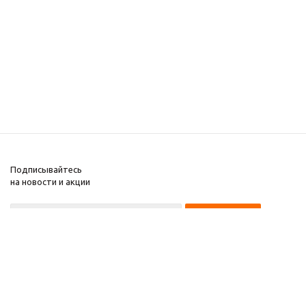
Подписывайтесь
на новости и акции
8 922 220 97 87
8 922 229 60 00