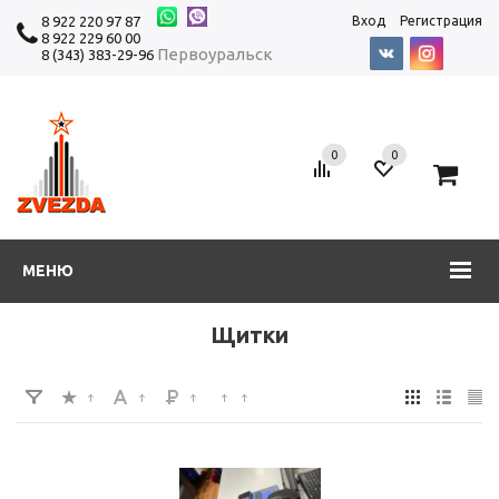
8 922 220 97 87
Вход
Регистрация
8 922 229 60 00
Первоуральск
8 (343) 383-29-96
0
0
0
МЕНЮ
Щитки