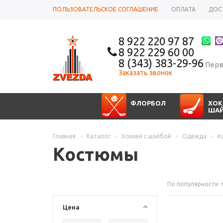
ПОЛЬЗОВАТЕЛЬСКОЕ СОГЛАШЕНИЕ
ОПЛАТА
ДОС
8 922 220 97 87
8 922 229 60 00
8 (343) 383-29-96
Перв
Заказать звонок
ФЛОРБОЛ
ХОК
ША
Главная
-
Каталог
-
Хоккей с шайбой
-
Одежда
-
К
Костюмы
По популярности
Цена