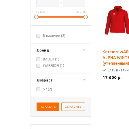
17 600
20 280
В наличии (
2
)
.Бренд
Костюм WAR
ALPHA WINTE
BAUER (
1
)
(утеплённый
WARRIOR (
1
)
Есть в нали
17 600 р.
.Возраст
SR (
2
)