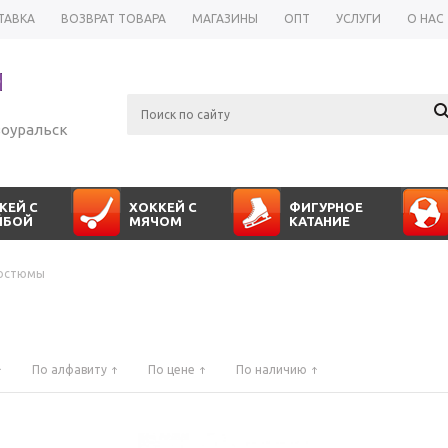
ТАВКА
ВОЗВРАТ ТОВАРА
МАГАЗИНЫ
ОПТ
УСЛУГИ
О НАС
оуральск
КЕЙ С
ХОККЕЙ С
ФИГУРНОЕ
ЙБОЙ
МЯЧОМ
КАТАНИЕ
остюмы
По алфавиту
По цене
По наличию