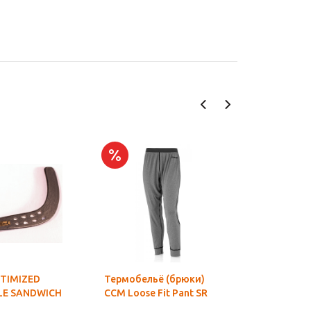
TIMIZED
Термобельё (брюки)
Бейсболка
LE SANDWICH
CCM Loose Fit Pant SR
101568