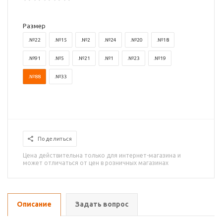
Размер
.№22
.№15
.№2
.№24
.№20
.№18
.№91
.№5
.№21
.№1
.№23
.№19
.№88
.№33
Поделиться
Цена действительна только для интернет-магазина и
может отличаться от цен в розничных магазинах
Описание
Задать вопрос