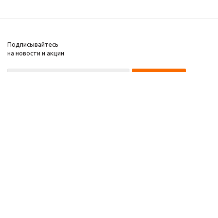
Подписывайтесь
на новости и акции
8 922 220 97 87
8 922 229 60 00
8 (343) 383-29-96
Первоуральск
Компания
2026 © Звезда 96
Помощь
Информация