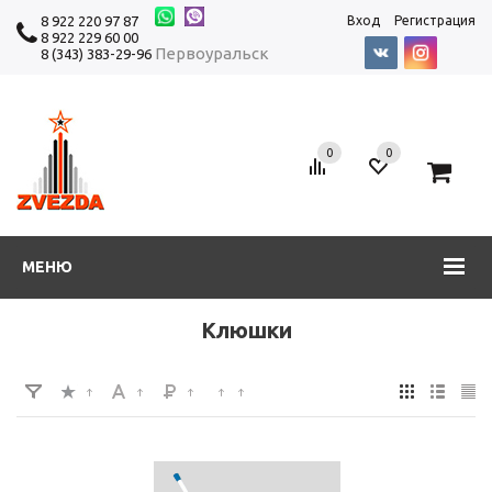
8 922 220 97 87
Вход
Регистрация
8 922 229 60 00
Первоуральск
8 (343) 383-29-96
0
0
0
МЕНЮ
Клюшки