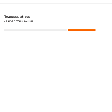
Подписывайтесь
на новости и акции
8 922 220 97 87
8 922 229 60 00
8 (343) 383-29-96
Первоуральск
Компания
2026 © Звезда 96
Помощь
Информация