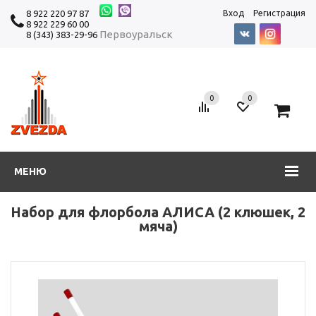
8 922 220 97 87
Вход
Регистрация
8 922 229 60 00
Первоуральск
8 (343) 383-29-96
0
0
0
МЕНЮ
Набор для флорбола АЛИСА (2 клюшек, 2
мяча)