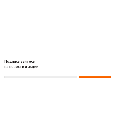
Подписывайтесь
на новости и акции
8 922 220 97 87
8 922 229 60 00
8 (343) 383-29-96
Первоуральск