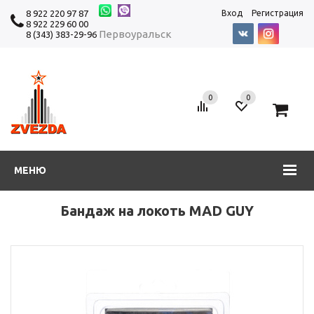
8 922 220 97 87
Вход
Регистрация
8 922 229 60 00
Первоуральск
8 (343) 383-29-96
0
0
0
МЕНЮ
Бандаж на локоть MAD GUY