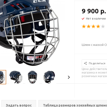
9 900 р.
Нет в наличии
Шлем с маской C
Поделиться
Цена действитель
магазина и может
розничных магаз
Задать вопрос
Таблица размеров хоккейных шлем