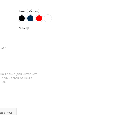
Цвет (общий)
Размер
CM 50
на только для интернет-
 отличаться от цен в
инах
ов CCM