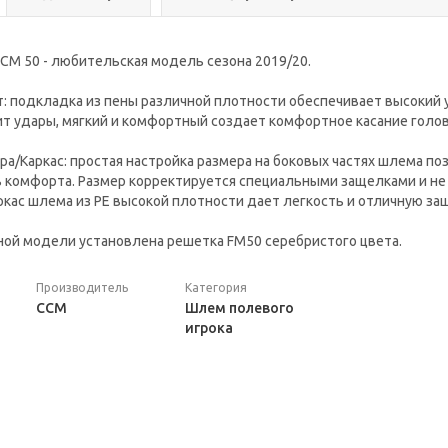
CM 50 - любительская модель сезона 2019/20.
 подкладка из пены различной плотности обеспечивает высокий 
т удары, мягкий и комфортный создает комфортное касание голов
ра/Каркас: простая настройка размера на боковых частях шлема п
ь комфорта. Размер корректируется специальными защелками и н
ркас шлема из PE высокой плотности дает легкость и отличную за
ой модели установлена решетка FM50 серебристого цвета.
Производитель
Категория
ССМ
Шлем полевого
игрока