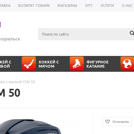
ТАВКА
ВОЗВРАТ ТОВАРА
МАГАЗИНЫ
ОПТ
УСЛУГИ
О НАС
оуральск
КЕЙ С
ХОККЕЙ С
ФИГУРНОЕ
ЙБОЙ
МЯЧОМ
КАТАНИЕ
ем с маской CCM 50
M 50
Отложить