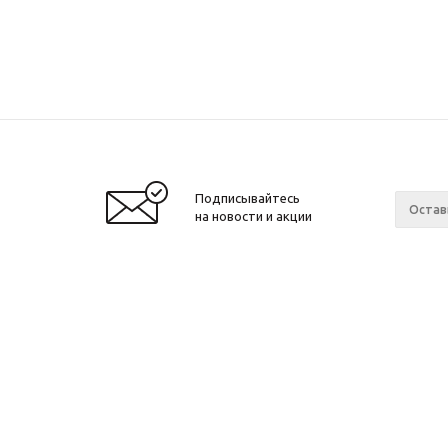
Подписывайтесь
на новости и акции
Компа
2026 © Звезда 96
О комп
Новост
Магази