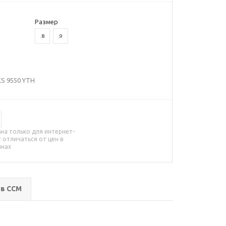
Размер
.8
.9
S 9550 YTH
на только для интернет-
 отличаться от цен в
инах
ов CCM