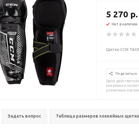
5 270 р.
Нет в наличии
Щитки CCM TACK
Поделиться
Цена действитель
магазина и может
розничных магаз
Задать вопрос
Таблица размеров хоккейных щитк