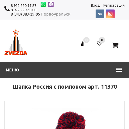
8 922 220 97 87
Вход
Регистрация
8 922 229 60 00
Первоуральск
8 (343) 383-29-96
0
0
0
МЕНЮ
Шапка Россия с помпоном арт. 11370