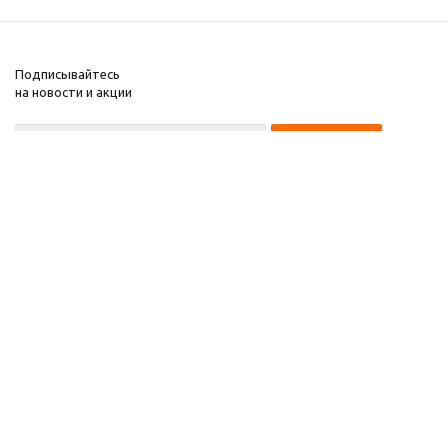
Подписывайтесь
на новости и акции
8 922 220 97 87
8 922 229 60 00
8 (343) 383-29-96
Первоуральск
Компания
2026 © Звезда 96
Помощь
Информация