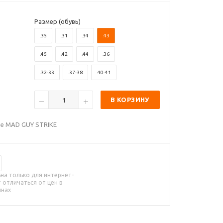
Размер (обувь)
.35
.31
.34
.43
.45
.42
.44
.36
.32-33
.37-38
.40-41
В КОРЗИНУ
ые MAD GUY STRIKE
на только для интернет-
 отличаться от цен в
инах