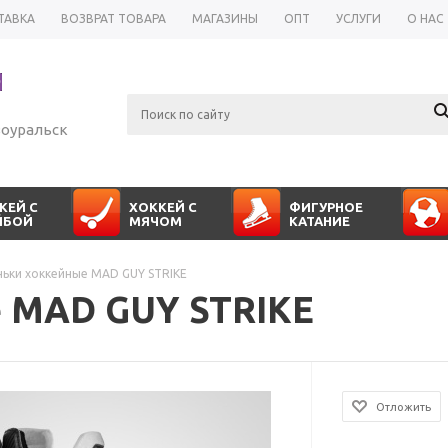
ТАВКА
ВОЗВРАТ ТОВАРА
МАГАЗИНЫ
ОПТ
УСЛУГИ
О НАС
оуральск
КЕЙ С
ХОККЕЙ С
ФИГУРНОЕ
ЙБОЙ
МЯЧОМ
КАТАНИЕ
ньки хоккейные MAD GUY STRIKE
 MAD GUY STRIKE
Отложить