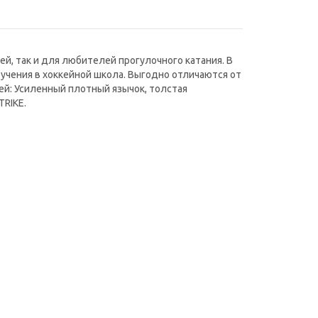
, так и для любителей прогулочного катания. В
бучения в хоккейной школа. Выгодно отличаются от
й: Усиленный плотный язычок, толстая
STRIKE.