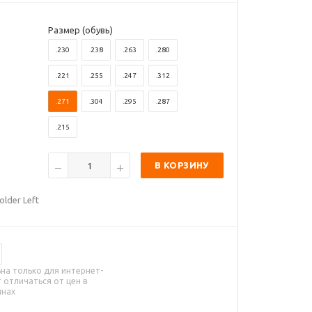
Размер (обувь)
.230
.238
.263
.280
.221
.255
.247
.312
.271
.304
.295
.287
.215
В КОРЗИНУ
lder Left
на только для интернет-
 отличаться от цен в
инах