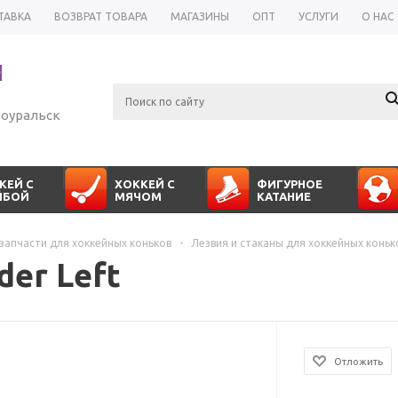
ТАВКА
ВОЗВРАТ ТОВАРА
МАГАЗИНЫ
ОПТ
УСЛУГИ
О НАС
оуральск
КЕЙ С
ХОККЕЙ С
ФИГУРНОЕ
ЙБОЙ
МЯЧОМ
КАТАНИЕ
 запчасти для хоккейных коньков
-
Лезвия и стаканы для хоккейных коньк
der Left
Отложить