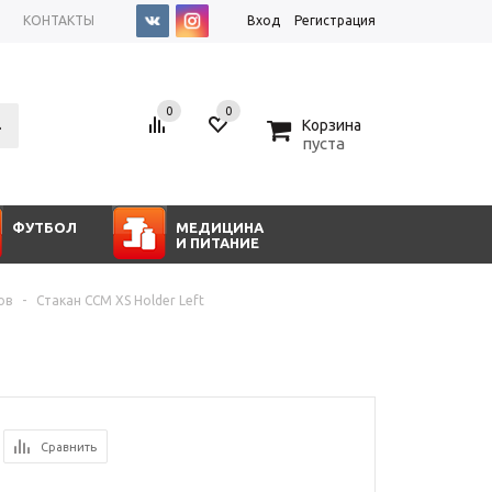
КОНТАКТЫ
Вход
Регистрация
0
0
0
Корзина
пуста
ФУТБОЛ
МЕДИЦИНА
И ПИТАНИЕ
ов
-
Стакан CCM XS Holder Left
Сравнить