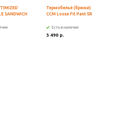
TIMIZED
Термобельё (брюки)
Бейсболка
LE SANDWICH
CCM Loose Fit Pant SR
101568
личии
Есть в наличии
Есть в н
3 490 р.
1 190 р.