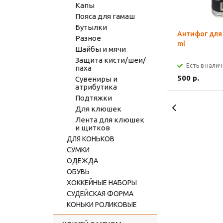
Капы
Пояса для гамаш
Бутылки
Антифог для
Разное
ml
Шайбы и мячи
Защита кисти/шеи/
Есть в нали
паха
500 р.
Сувениры и
атрибутика
Подтяжки
Для клюшек
Лента для клюшек
и щитков
ДЛЯ КОНЬКОВ
СУМКИ
ОДЕЖДА
ОБУВЬ
ХОККЕЙНЫЕ НАБОРЫ
СУДЕЙСКАЯ ФОРМА
КОНЬКИ РОЛИКОВЫЕ