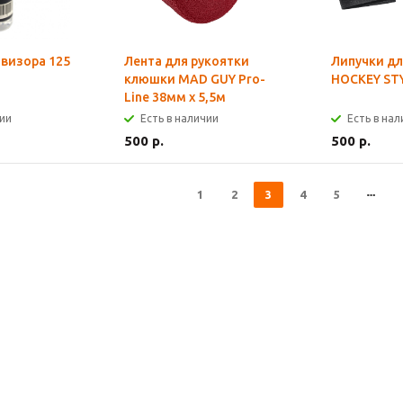
 визора 125
Лента для рукоятки
Липучки д
клюшки MAD GUY Pro-
HOCKEY STY
Line 38мм х 5,5м
чии
Есть в наличии
Есть в на
500 р.
500 р.
1
2
3
4
5