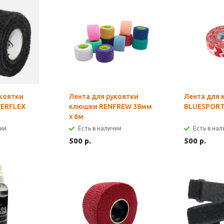
укоятки
Лента для рукоятки
Лента для
ERFLEX
клюшки RENFREW 38мм
BLUESPORT
х 6м
чии
Есть в наличии
Есть в на
500 р.
500 р.