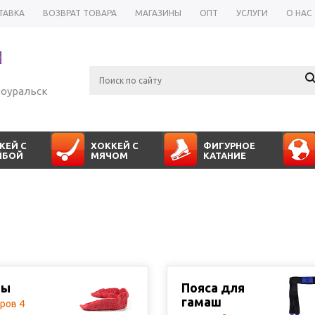
ТАВКА
ВОЗВРАТ ТОВАРА
МАГАЗИНЫ
ОПТ
УСЛУГИ
О НАС
оуральск
КЕЙ С
ХОККЕЙ С
ФИГУРНОЕ
ЙБОЙ
МЯЧОМ
КАТАНИЕ
пы
Пояса для
гамаш
ров 4