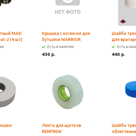
нтный MAD
Крышка с носиком для
Шайба тре
ut-2 (4 шт)
бутылки WARRIOR
для врата
чии
Есть в наличии
Есть в на
430 р.
440 р.
люшки
Лента для щитков
Шайба тре
RENFREW
облегченна