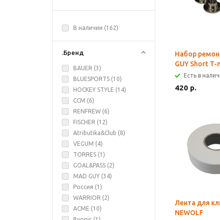
В наличии (
162
)
.Бренд
Набор ремо
GUY Short T-n
BAUER (
3
)
Есть в нали
BLUESPORTS (
10
)
420 р.
HOCKEY STYLE (
14
)
CCM (
6
)
RENFREW (
6
)
FISCHER (
12
)
Atributika&Club (
8
)
VEGUM (
4
)
TORRES (
1
)
GOAL&PASS (
2
)
MAD GUY (
34
)
Россия (
1
)
WARRIOR (
2
)
Лента для к
ACME (
10
)
NEWOLF
Byonic (
1
)