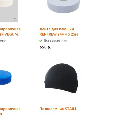
нировочная
Лента для клюшки
рей VEGUM
RENFREW 24мм х 25м
личии
Есть в наличии
650 р.
нировочная
Подшлемник STAILL
я