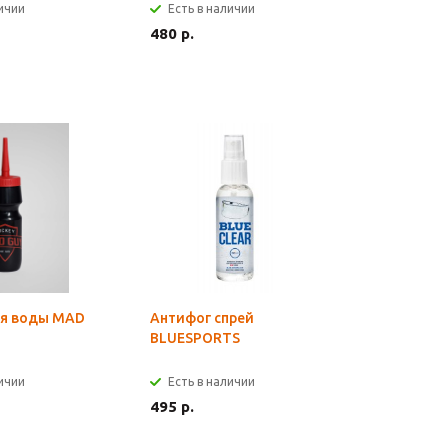
личии
Есть в наличии
480 р.
ля воды MAD
Антифог спрей
BLUESPORTS
личии
Есть в наличии
495 р.