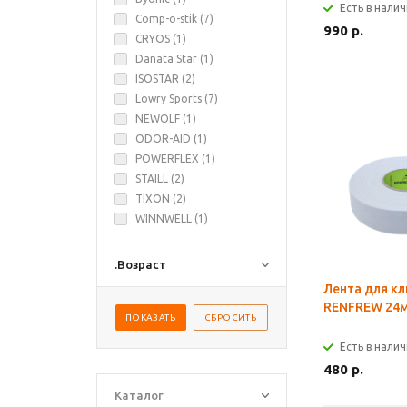
Есть в нали
Comp-o-stik (
7
)
990 р.
CRYOS (
1
)
Danata Star (
1
)
ISOSTAR (
2
)
Lowry Sports (
7
)
NEWOLF (
1
)
ODOR-AID (
1
)
POWERFLEX (
1
)
STAILL (
2
)
TIXON (
2
)
WINNWELL (
1
)
.Возраст
Лента для к
RENFREW 24м
Есть в нали
480 р.
Каталог