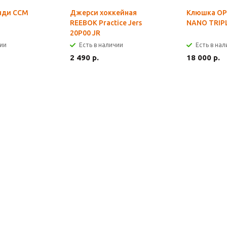
нди CCM
Джерси хоккейная
Клюшка OP
REEBOK Practice Jers
NANO TRIP
20P00 JR
чии
Есть в наличии
Есть в на
2 490 р.
18 000 р.