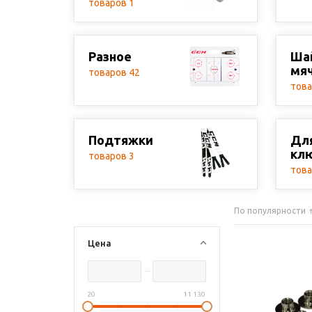
товаров 1
Разное
Ша
мя
товаров 42
това
Подтяжки
Дл
кл
товаров 3
това
По популярности
Цена
20
11 130