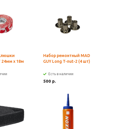
 клюшки
Набор ремонтный MAD
 24мм х 18м
GUY Long T-nut-2 (4 шт)
личии
Есть в наличии
500 р.