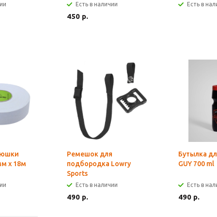
чии
Есть в наличии
Есть в на
450 р.
люшки
Ремешок для
Бутылка д
м х 18м
подбородка Lowry
GUY 700 ml
Sports
чии
Есть в наличии
Есть в на
490 р.
490 р.