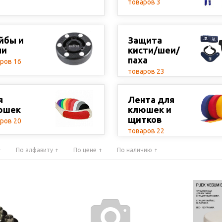
товаров 3
йбы и
Защита
чи
кисти/шеи/
паха
ров 16
товаров 23
я
Лента для
юшек
клюшек и
щитков
ров 20
товаров 22
По алфавиту
По цене
По наличию