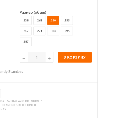
Размер (обувь)
.238
.263
.280
.255
.247
.271
.304
.295
.287
В КОРЗИНУ
ndy Stainless
на только для интернет-
 отличаться от цен в
инах