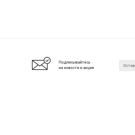
Подписывайтесь
на новости и акции
Компа
2026 © Звезда 96
О комп
Новост
Магази