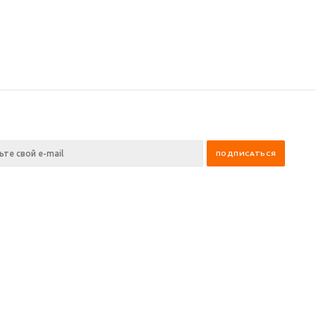
ния
Помощь
Информация
ании
Условия оплаты
Оптовый отдел
и
Условия доставки
Таблица размеров
ны
Возврат товара
Производители
Наши услуги
Статьи