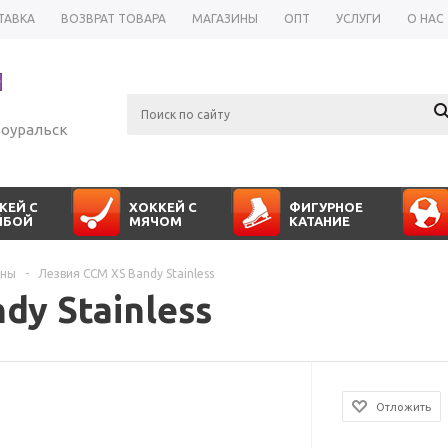
ТАВКА
ВОЗВРАТ ТОВАРА
МАГАЗИНЫ
ОПТ
УСЛУГИ
О НАС
оуральск
КЕЙ С
ХОККЕЙ С
ФИГУРНОЕ
ЙБОЙ
МЯЧОМ
КАТАНИЕ
аны
-
Лезвия CCM XS Bandy Stainless
dy Stainless
Отложить