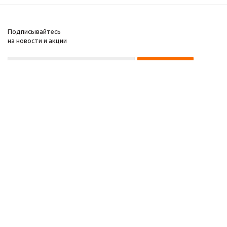
Подписывайтесь
на новости и акции
8 922 220 97 87
8 922 229 60 00
8 (343) 383-29-96
Первоуральск
Компания
2026 © Звезда 96
Помощь
Информация