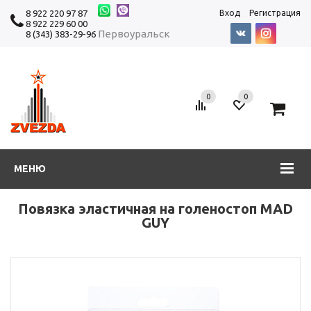
8 922 220 97 87
Вход
Регистрация
8 922 229 60 00
Первоуральск
8 (343) 383-29-96
0
0
0
МЕНЮ
Повязка эластичная на голеностоп MAD
GUY