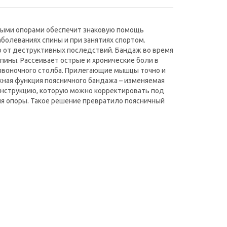
мыми опорами обеспечит знаковую помощь
болеваниях спины и при занятиях спортом.
о от деструктивных последствий. Бандаж во время
пины. Рассеивает острые и хронические боли в
озвоночного столба. Прилегающие мышцы точно и
жная функция поясничного бандажа – изменяемая
нструкцию, которую можно корректировать под
ля опоры. Такое решение превратило поясничный