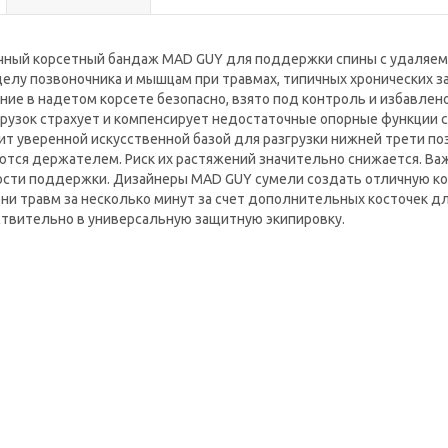
чный корсетный бандаж MAD GUY для поддержки спины с удаляе
елу позвоночника и мышцам при травмах, типичных хронических за
ие в надетом корсете безопасно, взято под контроль и избавлен
рузок страхует и компенсирует недостаточные опорные функции с
ит уверенной искусственной базой для разгрузки нижней трети п
тся держателем. Риск их растяжений значительно снижается. Ва
ости поддержки. Дизайнеры MAD GUY сумели создать отличную ко
ни травм за несколько минут за счет дополнительных косточек д
твительно в универсальную защитную экипировку.