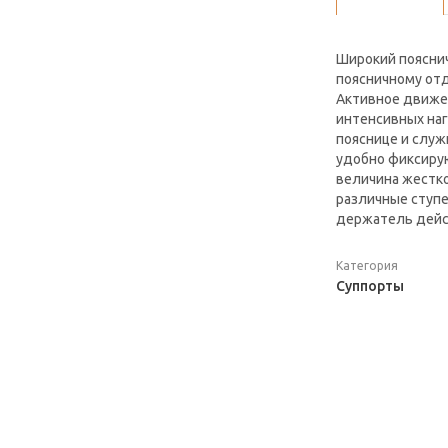
Широкий поясни
поясничному отд
Активное движен
интенсивных наг
пояснице и служ
удобно фиксирую
величина жестк
различные ступе
держатель дейс
Категория
Суппорты