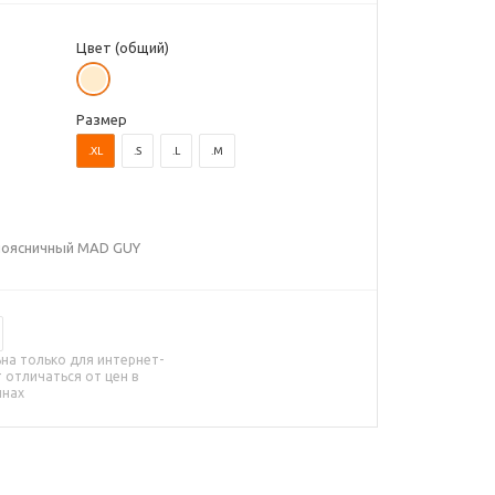
Цвет (общий)
Размер
.XL
.S
.L
.M
поясничный MAD GUY
на только для интернет-
 отличаться от цен в
инах