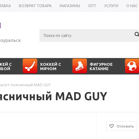
ТАВКА
ВОЗВРАТ ТОВАРА
МАГАЗИНЫ
ОПТ
УСЛУГИ
О НАС
оуральск
КЕЙ С
ХОККЕЙ С
ФИГУРНОЕ
ЙБОЙ
МЯЧОМ
КАТАНИЕ
орсет поясничный MAD GUY
оясничный MAD GUY
Отложить