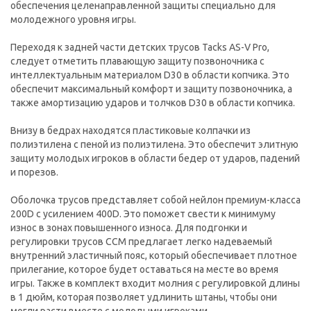
обеспечения целенаправленной защиты специально для
молодежного уровня игры.
Переходя к задней части детских трусов Tacks AS-V Pro,
следует отметить плавающую защиту позвоночника с
интеллектуальным материалом D30 в области копчика. Это
обеспечит максимальный комфорт и защиту позвоночника, а
также амортизацию ударов и толчков D30 в области копчика.
Внизу в бедрах находятся пластиковые колпачки из
полиэтилена с пеной из полиэтилена. Это обеспечит элитную
защиту молодых игроков в области бедер от ударов, падений
и порезов.
Оболочка трусов представляет собой нейлон премиум-класса
200D с усилением 400D. Это поможет свести к минимуму
износ в зонах повышенного износа. Для подгонки и
регулировки трусов CCM предлагает легко надеваемый
внутренний эластичный пояс, который обеспечивает плотное
прилегание, которое будет оставаться на месте во время
игры. Также в комплект входит молния с регулировкой длины
в 1 дюйм, которая позволяет удлинить штаны, чтобы они