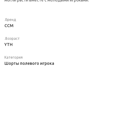
могли расти вместе с молодыми игроками.
.Бренд
CCM
.Возраст
YTH
Категория
Шорты полевого игрока