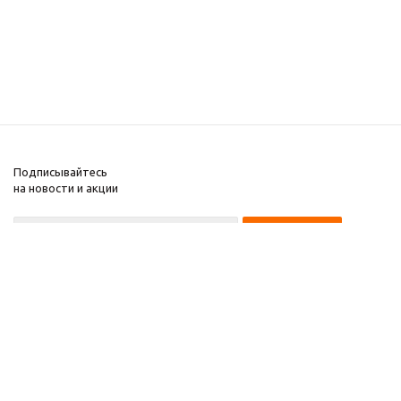
Подписывайтесь
на новости и акции
8 922 220 97 87
8 922 229 60 00
8 (343) 383-29-96
Первоуральск
Компания
2026 © Звезда 96