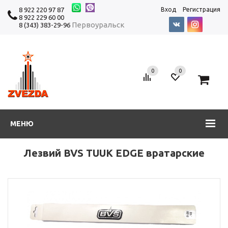
8 922 220 97 87
Вход
Регистрация
8 922 229 60 00
Первоуральск
8 (343) 383-29-96
0
0
0
МЕНЮ
Лезвий BVS TUUK EDGE вратарские