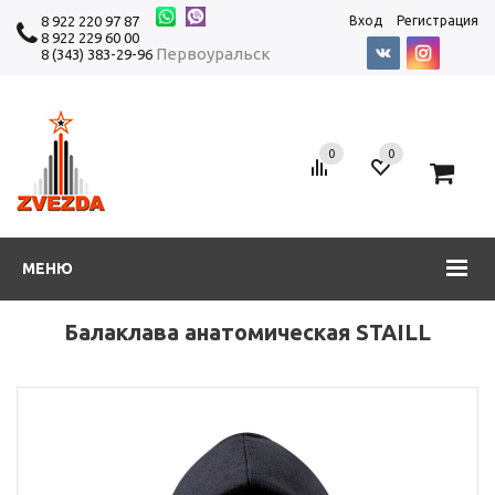
8 922 220 97 87
Вход
Регистрация
8 922 229 60 00
Первоуральск
8 (343) 383-29-96
0
0
0
МЕНЮ
Балаклава анатомическая STAILL