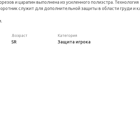
орезов и царапин выполнена из усиленного полиэстра. Технологи
Воротник служит для дополнительной защиты в области груди и 
м.
.Возраст
Категория
SR
Защита игрока