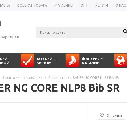
ТАВКА
ВОЗВРАТ ТОВАРА
МАГАЗИНЫ
ОПТ
УСЛУГИ
О НАС
оуральск
КЕЙ С
ХОККЕЙ С
ФИГУРНОЕ
ЙБОЙ
МЯЧОМ
КАТАНИЕ
Защита кисти/шеи/паха
-
Защита горла BAUER NG CORE NLP8 Bib SR
R NG CORE NLP8 Bib SR
Отложить