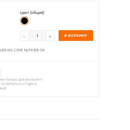
Цвет (общий)
В КОРЗИНУ
UER NG CORE NLP8 Bib SR
на только для интернет-
 отличаться от цен в
инах