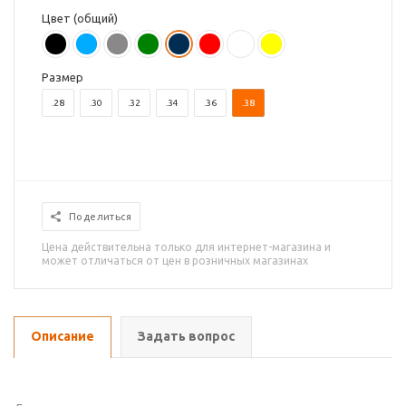
Цвет (общий)
Размер
.28
.30
.32
.34
.36
.38
Поделиться
Цена действительна только для интернет-магазина и
может отличаться от цен в розничных магазинах
Описание
Задать вопрос