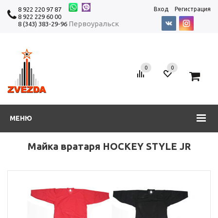
8 922 220 97 87
Вход
Регистрация
8 922 229 60 00
Первоуральск
8 (343) 383-29-96
0
0
0
МЕНЮ
Майка вратаря HOCKEY STYLE JR