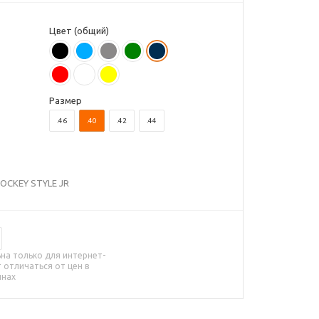
Цвет (общий)
Размер
.46
.40
.42
.44
OCKEY STYLE JR
на только для интернет-
 отличаться от цен в
инах