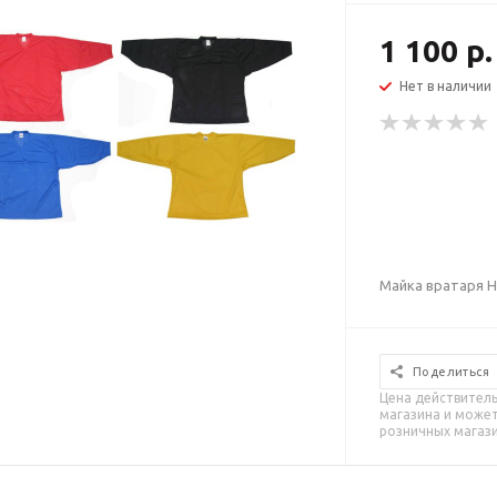
1 100 р.
Нет в наличии
Майка вратаря H
Поделиться
Цена действитель
магазина и может
розничных магаз