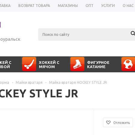
ТАВКА
ВОЗВРАТ ТОВАРА
МАГАЗИНЫ
ОПТ
УСЛУГИ
О НАС
оуральск
КЕЙ С
ХОККЕЙ С
ФИГУРНОЕ
ЙБОЙ
МЯЧОМ
КАТАНИЕ
форма
-
Майки вратаря
-
Майка вратаря HOCKEY STYLE JR
CKEY STYLE JR
Отложить