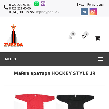
8 922 220 97 87
Вход
Регистрация
8 922 229 60 00
Первоуральск
8 (343) 383-29-96
0
0
0
МЕНЮ
Майка вратаря HOCKEY STYLE JR