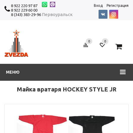
8 922 220 97 87
Вход
Регистрация
8 922 229 60 00
Первоуральск
8 (343) 383-29-96
0
0
0
МЕНЮ
Майка вратаря HOCKEY STYLE JR