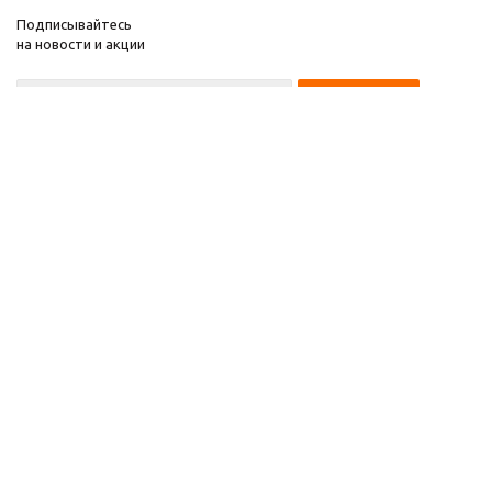
Подписывайтесь
на новости и акции
8 922 220 97 87
8 922 229 60 00
8 (343) 383-29-96
Первоуральск
Компания
2026 © Звезда 96
Помощь
Информация