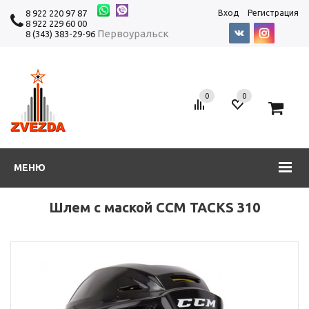
8 922 220 97 87
Вход
Регистрация
8 922 229 60 00
Первоуральск
8 (343) 383-29-96
0
0
0
МЕНЮ
Шлем с маской CCM TACKS 310