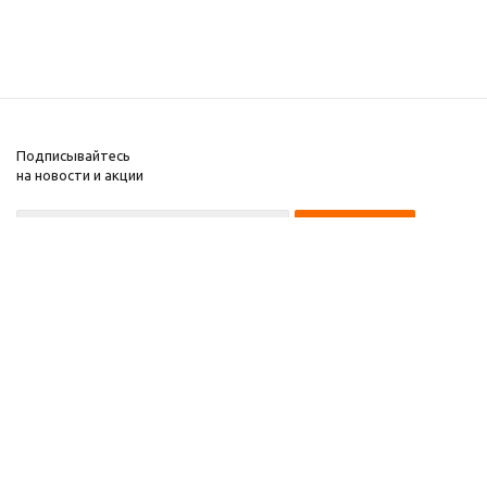
Подписывайтесь
на новости и акции
8 922 220 97 87
8 922 229 60 00
8 (343) 383-29-96
Первоуральск
Компания
2026 © Звезда 96
Помощь
Информация