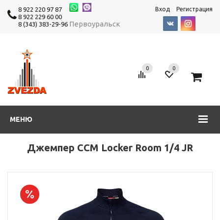
8 922 220 97 87
Вход
Регистрация
8 922 229 60 00
Первоуральск
8 (343) 383-29-96
0
0
0
МЕНЮ
Джемпер CCM Locker Room 1/4 JR