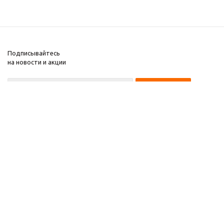
Подписывайтесь
на новости и акции
8 922 220 97 87
8 922 229 60 00
8 (343) 383-29-96
Первоуральск
Компания
2026 © Звезда 96
Помощь
Информация