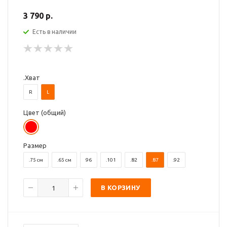
3 790 р.
Есть в наличии
.Хват
R
L
Цвет (общий)
Размер
.75 см
.65 см
96
.101
.82
.87
.92
В КОРЗИНУ