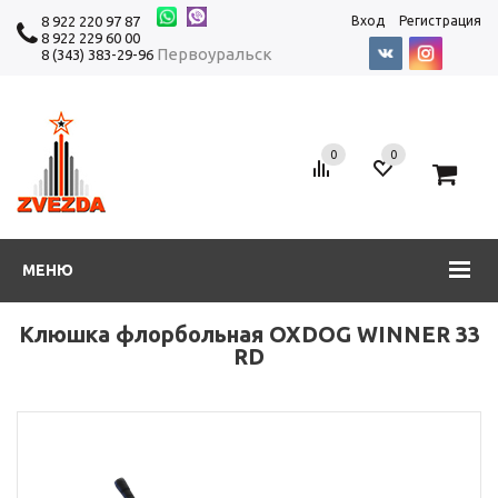
8 922 220 97 87
Вход
Регистрация
8 922 229 60 00
Первоуральск
8 (343) 383-29-96
0
0
0
МЕНЮ
Клюшка флорбольная OXDOG WINNER 33
RD