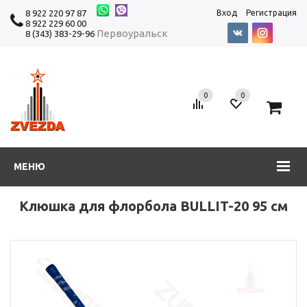
8 922 220 97 87
Вход
Регистрация
8 922 229 60 00
Первоуральск
8 (343) 383-29-96
0
0
0
МЕНЮ
Клюшка для флорбола BULLIT-20 95 см